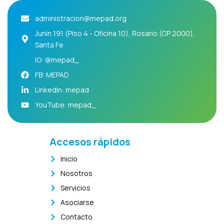
administracion@mepad.org
Junin 191 (Piso 4 - Oficina 10), Rosario (CP 2000),
Santa Fe
IG: @mepad_
FB: MEPAD
LinkedIn: mepad
YouTube: mepad_
Accesos rápidos
Inicio
Nosotros
Servicios
Asociarse
Contacto