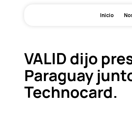
Ir
al
Inicio
No
contenido
VALID dijo pre
Paraguay junto
Technocard.