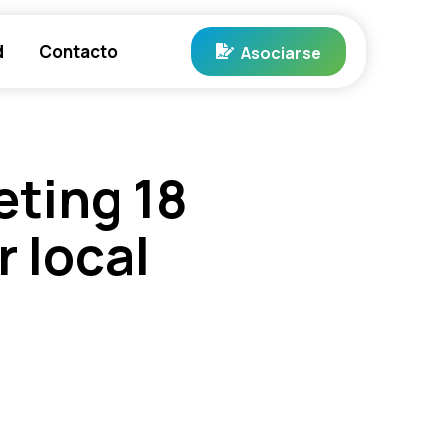
d
Contacto
Asociarse
eting 18
 local